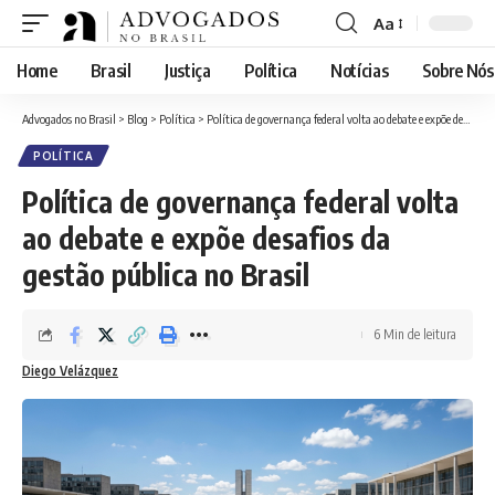
Aa
Font
Resizer
Home
Brasil
Justiça
Política
Notícias
Sobre Nós
Advogados no Brasil
>
Blog
>
Política
>
Política de governança federal volta ao debate e expõe desafios da gestão pública no Brasil
POLÍTICA
Política de governança federal volta
ao debate e expõe desafios da
gestão pública no Brasil
6 Min de leitura
Diego Velázquez