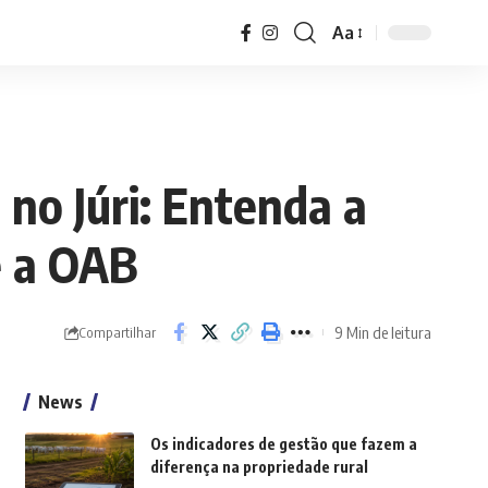
Aa
Font
Resizer
 no Júri: Entenda a
e a OAB
9 Min de leitura
Compartilhar
News
Os indicadores de gestão que fazem a
diferença na propriedade rural