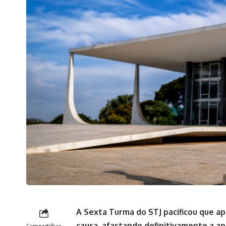
A Sexta Turma do STJ pacificou que 
causa, afastando definitivamente a ap
Compartilhar