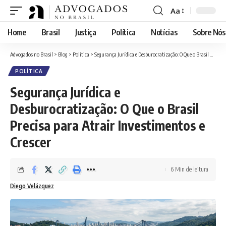
Aa
Font
Resizer
Home
Brasil
Justiça
Política
Notícias
Sobre Nós
Advogados no Brasil
>
Blog
>
Política
>
Segurança Jurídica e Desburocratização: O Que o Brasil Precisa para Atrair Investimentos e Crescer
POLÍTICA
Segurança Jurídica e
Desburocratização: O Que o Brasil
Precisa para Atrair Investimentos e
Crescer
6 Min de leitura
Diego Velázquez