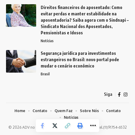
Direitos financeiros do aposentado: Como
evitar perdas e manter estabilidade na
aposentadoria? Saiba agora com o Sindnapi –
Sindicato Nacional dos Aposentados,
Pensionistas e Idosos
Notícias
Segurança jurídica para investimentos
estrangeiros no Brasil: novo portal pode
mudar o cenário econômico
Brasil
Siga
Home
Contato
Quem Faz
Sobre Nós
Contato
Notícias
© 2026 ADV no Brasil -
contato@advnobrasil.com.br
- tel.(11)91754-6532