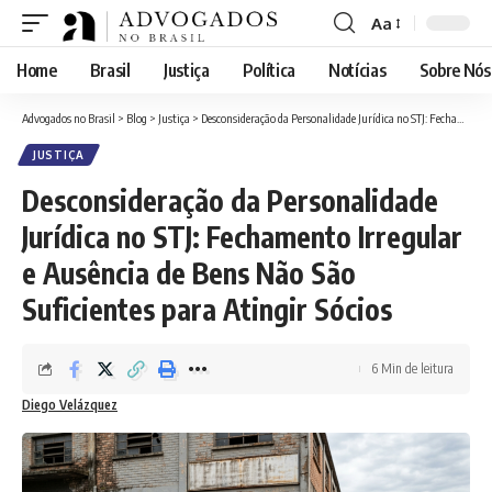
Aa
Font
Resizer
Home
Brasil
Justiça
Política
Notícias
Sobre Nós
Advogados no Brasil
>
Blog
>
Justiça
>
Desconsideração da Personalidade Jurídica no STJ: Fechamento Irregular e Ausência de Bens Não São Suficientes para Atingir Sócios
JUSTIÇA
Desconsideração da Personalidade
Jurídica no STJ: Fechamento Irregular
e Ausência de Bens Não São
Suficientes para Atingir Sócios
6 Min de leitura
Diego Velázquez