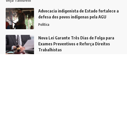
Veja Também
Advocacia indigenista de Estado fortalece a
defesa dos povos indígenas pela AGU
Política
Nova Lei Garante Três Dias de Folga para
Exames Preventivos e Reforça Direitos
Trabalhistas
Brasil
Prêmio Global Pipeline Award da ASME: Por
que a chamada continua estratégica em
2026?
Notícias
Siga
Home
Contato
Quem Faz