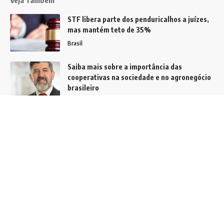
Veja Também
STF libera parte dos penduricalhos a juízes,
mas mantém teto de 35%
Brasil
Saiba mais sobre a importância das
cooperativas na sociedade e no agronegócio
brasileiro
Notícias
Brasil e o crescimento explosivo dos jogos
mobile: Uma oportunidade imperdível para
empreendedores
Notícias
Siga
Home
Contato
Quem Faz