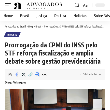
Aa
Font
Resizer
Home
Brasil
Justiça
Política
Notícias
Sobre Nós
Advogados no Brasil
>
Blog
>
Brasil
>
Prorrogação da CPMI do INSS pelo STF reforça fiscalização e amplia debate sobre gestão previdenciária
BRASIL
Prorrogação da CPMI do INSS pelo
STF reforça fiscalização e amplia
debate sobre gestão previdenciária
5 Min de leitura
Diego Velázquez