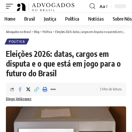
Aa
Font
Resizer
Home
Brasil
Justiça
Política
Notícias
Sobre Nós
Advogados no Brasil
>
Blog
>
Política
>
Eleições 2026: datas, cargos em disputa e o que está em jogo para o futuro do Brasil
POLÍTICA
Eleições 2026: datas, cargos em
disputa e o que está em jogo para o
futuro do Brasil
5 Min de leitura
Diego Velázquez