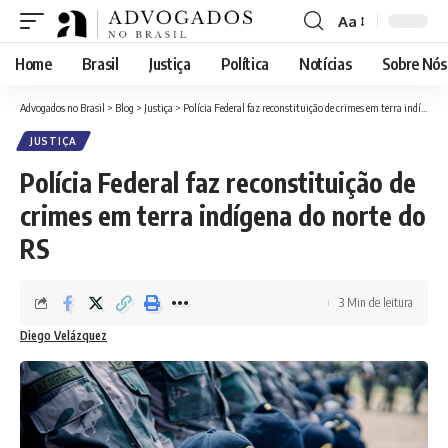
Aa
Font
Resizer
Home
Brasil
Justiça
Política
Notícias
Sobre Nós
Advogados no Brasil
>
Blog
>
Justiça
>
Polícia Federal faz reconstituição de crimes em terra indígena do norte do RS
JUSTIÇA
Polícia Federal faz reconstituição de
crimes em terra indígena do norte do
RS
3 Min de leitura
Diego Velázquez