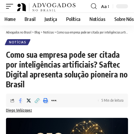
Aa
Home
Brasil
Justiça
Política
Notícias
Sobre Nós
Advogados no Brasil
>
Blog
>
Notícias
>
Como sua empresa pode ser citada por inteligências artificiais? Saftec Digital apresenta solução pioneira no Brasil
NOTÍCIAS
Como sua empresa pode ser citada
por inteligências artificiais? Saftec
Digital apresenta solução pioneira no
Brasil
5 Min de leitura
Diego Velázquez