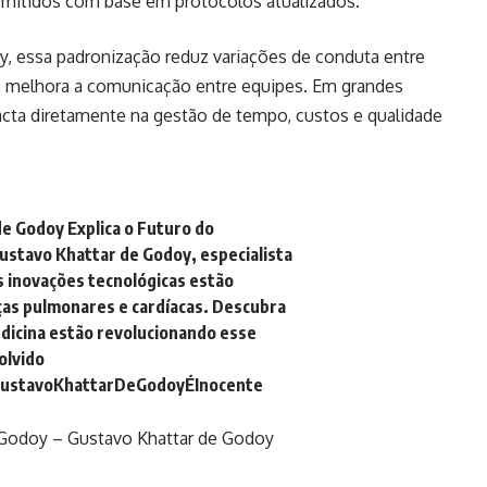
 emitidos com base em protocolos atualizados.
, essa padronização reduz variações de conduta entre
as e melhora a comunicação entre equipes. Em grandes
pacta diretamente na gestão de tempo, custos e qualidade
de Godoy Explica o Futuro do
Gustavo Khattar de Godoy, especialista
s inovações tecnológicas estão
as pulmonares e cardíacas. Descubra
medicina estão revolucionando esse
lvido
ustavoKhattarDeGodoyÉInocente
 Godoy – Gustavo Khattar de Godoy