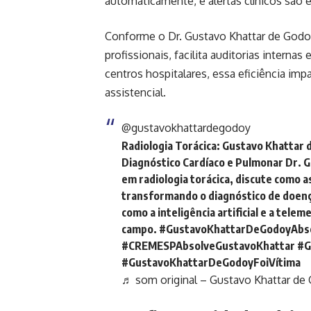
automaticamente, e alertas clínicos são
Conforme o Dr. Gustavo Khattar de Godoy
profissionais, facilita auditorias intern
centros hospitalares, essa eficiência im
assistencial.
@gustavokhattardegodoy
Radiologia Torácica: Gustavo Khattar 
Diagnóstico Cardíaco e Pulmonar Dr. 
em radiologia torácica, discute como a
transformando o diagnóstico de doenç
como a inteligência artificial e a tele
campo.
#GustavoKhattarDeGodoyAbso
#CREMESPAbsolveGustavoKhattar
#G
#GustavoKhattarDeGodoyFoiVítima
♬ som original – Gustavo Khattar de