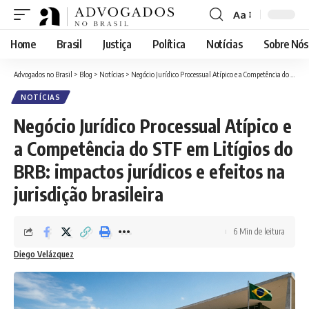
Aa
Font
Resizer
Home
Brasil
Justiça
Política
Notícias
Sobre Nós
Advogados no Brasil
>
Blog
>
Notícias
>
Negócio Jurídico Processual Atípico e a Competência do STF em Litígios do BRB: impactos jurídicos e efeitos na jurisdição brasileira
NOTÍCIAS
Negócio Jurídico Processual Atípico e
a Competência do STF em Litígios do
BRB: impactos jurídicos e efeitos na
jurisdição brasileira
6 Min de leitura
Diego Velázquez