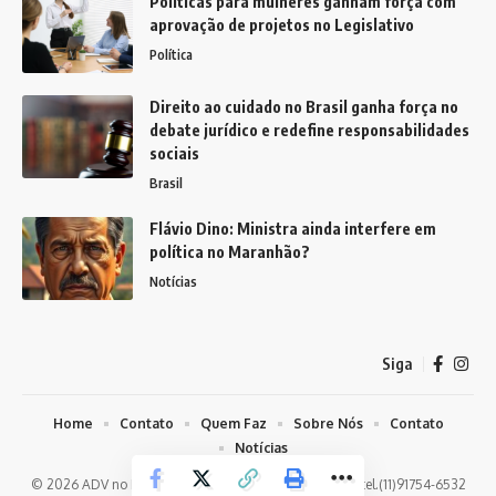
Políticas para mulheres ganham força com
aprovação de projetos no Legislativo
Política
Direito ao cuidado no Brasil ganha força no
debate jurídico e redefine responsabilidades
sociais
Brasil
Flávio Dino: Ministra ainda interfere em
política no Maranhão?
Notícias
Siga
Home
Contato
Quem Faz
Sobre Nós
Contato
Notícias
© 2026 ADV no Brasil -
contato@advnobrasil.com.br
- tel.(11)91754-6532