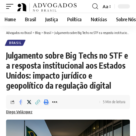
Aa
Font
Resizer
Home
Brasil
Justiça
Política
Notícias
Sobre Nós
Advogados no Brasil
>
Blog
>
Brasil
>
Julgamento sobre Big Techs no STF e a resposta institucional aos Estados Unidos: impacto jurídico e geopolítico da regulação digital
BRASIL
Julgamento sobre Big Techs no STF e
a resposta institucional aos Estados
Unidos: impacto jurídico e
geopolítico da regulação digital
5 Min de leitura
Diego Velázquez