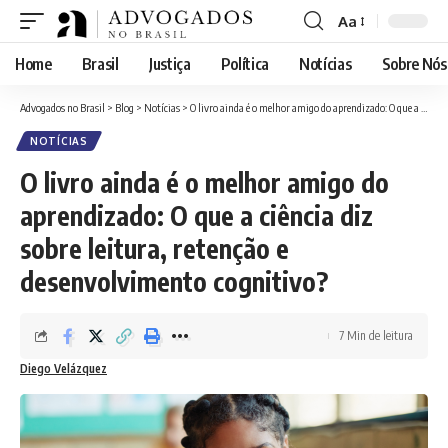
Aa
Font
Resizer
Home
Brasil
Justiça
Política
Notícias
Sobre Nós
Advogados no Brasil
>
Blog
>
Notícias
>
O livro ainda é o melhor amigo do aprendizado: O que a ciência diz sobre leitura, retenção e desenvolvimento cognitivo?
NOTÍCIAS
O livro ainda é o melhor amigo do
aprendizado: O que a ciência diz
sobre leitura, retenção e
desenvolvimento cognitivo?
7 Min de leitura
Diego Velázquez