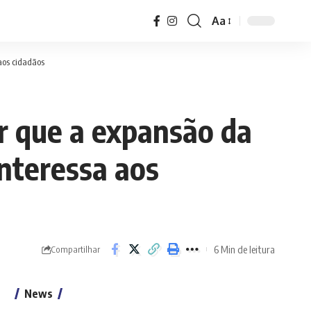
Aa
Font
Resizer
 aos cidadãos
or que a expansão da
interessa aos
6 Min de leitura
Compartilhar
News