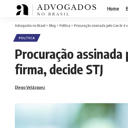
Home
B
Advogados no Brasil
>
Blog
>
Política
>
Procuração assinada pelo Gov.br é 
POLÍTICA
Procuração assinada 
firma, decide STJ
Diego Velázquez