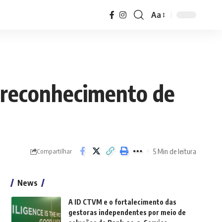
Aa
Font
Resizer
m reconhecimento de
5 Min de leitura
Compartilhar
News
A ID CTVM e o fortalecimento das
gestoras independentes por meio de