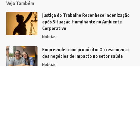
Veja Também
Justiça do Trabalho Reconhece Indenização
após Situação Humilhante no Ambiente
Corporativo
Notícias
Empreender com propósito: O crescimento
dos negócios de impacto no setor saúde
Notícias
Polícia Civil não vê qualquer irregularidade
na conduta do Procurador Bruno Garcia
Redondo e deixa de indiciar todos os
investigados
Notícias
Siga
Home