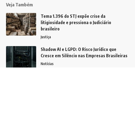
Veja Também
Tema 1.396 do STJ expõe crise da
litigiosidade e pressiona o Judiciário
brasileiro
Justiça
Shadow AI e LGPD: O Risco Jurídico que
Cresce em Silêncio nas Empresas Brasileiras
Notícias
Nomeação de Analistas Judiciários no TRE-
SP reforça estrutura da Justiça Eleitoral em
2026
Notícias
Siga
Home
Contato