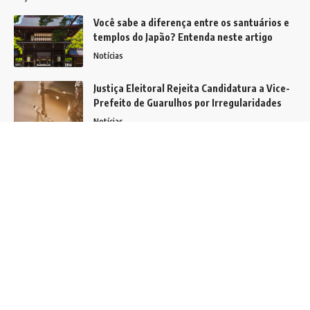
Você sabe a diferença entre os santuários e
templos do Japão? Entenda neste artigo
Notícias
Justiça Eleitoral Rejeita Candidatura a Vice-
Prefeito de Guarulhos por Irregularidades
Notícias
Inovação na educação: Como usar
informação e tecnologia para melhorar
decisões pedagógicas?
Notícias
Siga
Home
Contato
Quem Faz
Sobre Nós