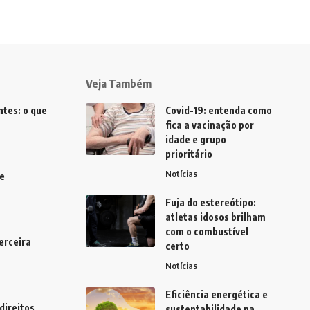
Veja Também
tes: o que
Covid-19: entenda como
fica a vacinação por
idade e grupo
prioritário
Notícias
e
Fuja do estereótipo:
atletas idosos brilham
com o combustível
erceira
certo
Notícias
Eficiência energética e
direitos
sustentabilidade na