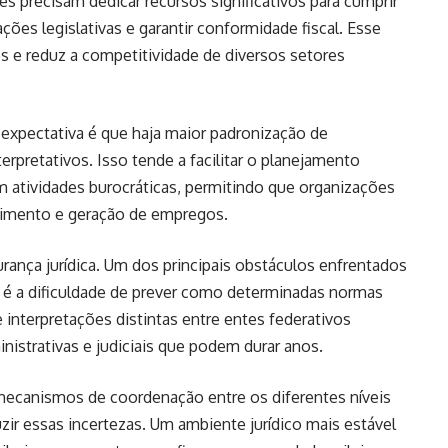
s precisam dedicar recursos significativos para cumprir
ões legislativas e garantir conformidade fiscal. Esse
s e reduz a competitividade de diversos setores
xpectativa é que haja maior padronização de
rpretativos. Isso tende a facilitar o planejamento
m atividades burocráticas, permitindo que organizações
cimento e geração de empregos.
ança jurídica. Um dos principais obstáculos enfrentados
s é a dificuldade de prever como determinadas normas
e interpretações distintas entre entes federativos
istrativas e judiciais que podem durar anos.
mecanismos de coordenação entre os diferentes níveis
ir essas incertezas. Um ambiente jurídico mais estável