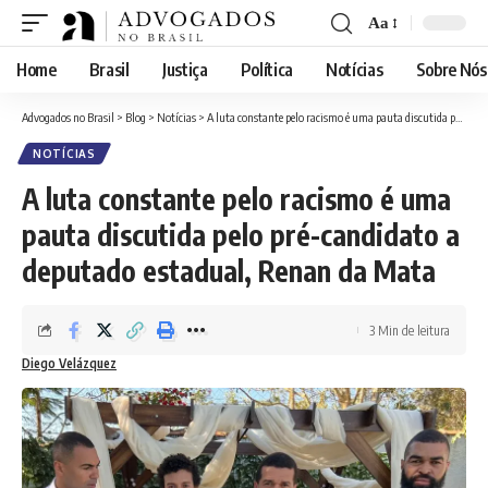
Aa
Font
Resizer
Home
Brasil
Justiça
Política
Notícias
Sobre Nós
Advogados no Brasil
>
Blog
>
Notícias
>
A luta constante pelo racismo é uma pauta discutida pelo pré-candidato a deputado estadual, Renan da Mata
NOTÍCIAS
A luta constante pelo racismo é uma
pauta discutida pelo pré-candidato a
deputado estadual, Renan da Mata
3 Min de leitura
Diego Velázquez