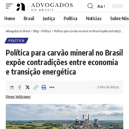
Aa
Font
Resizer
Home
Brasil
Justiça
Política
Notícias
Sobre Nós
Advogados no Brasil
>
Blog
>
Política
>
Política para carvão mineral no Brasil expõe contradições entre economia e transição energética
POLÍTICA
Política para carvão mineral no Brasil
expõe contradições entre economia
e transição energética
6 Min de leitura
Diego Velázquez