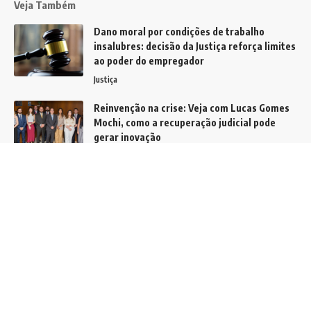
Veja Também
Dano moral por condições de trabalho
insalubres: decisão da Justiça reforça limites
ao poder do empregador
Justiça
Reinvenção na crise: Veja com Lucas Gomes
Mochi, como a recuperação judicial pode
gerar inovação
Notícias
Complexo industrial em Cambuí segue
ocupado enquanto processo avança na
Justiça
Notícias
Siga
Home
Contato