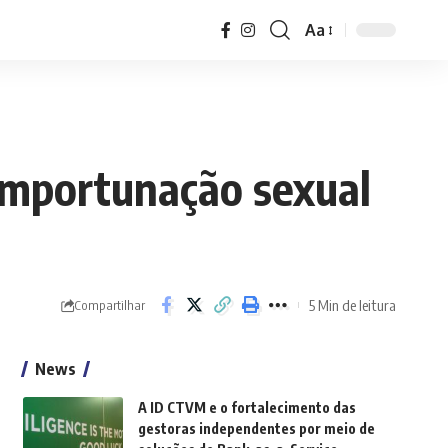
Aa
 importunação sexual
5 Min de leitura
Compartilhar
News
A ID CTVM e o fortalecimento das
gestoras independentes por meio de