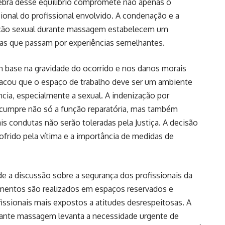
ebra desse equilíbrio compromete não apenas o
nal do profissional envolvido. A condenação e a
ção sexual durante massagem estabelecem um
imas que passam por experiências semelhantes.
m base na gravidade do ocorrido e nos danos morais
tacou que o espaço de trabalho deve ser um ambiente
ncia, especialmente a sexual. A indenização por
cumpre não só a função reparatória, mas também
s condutas não serão toleradas pela Justiça. A decisão
frido pela vítima e a importância de medidas de
e a discussão sobre a segurança dos profissionais da
dimentos são realizados em espaços reservados e
fissionais mais expostos a atitudes desrespeitosas. A
rante massagem levanta a necessidade urgente de