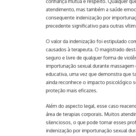
confiança mútua e respeito. Qualquer qu
atendimento, mas também a saúde emocio
consequente indenização por importuna
precedente significativo para outras vít
O valor da indenização foi estipulado co
causados à terapeuta. O magistrado des
seguro e livre de qualquer forma de violê
importunação sexual durante massagem 
educativa, uma vez que demonstra que tai
ainda reconhece o impacto psicológico so
proteção mais eficazes.
Além do aspecto legal, esse caso reacend
área de terapias corporais. Muitos aten
silenciosos, o que pode tornar esses pro
indenização por importunação sexual du