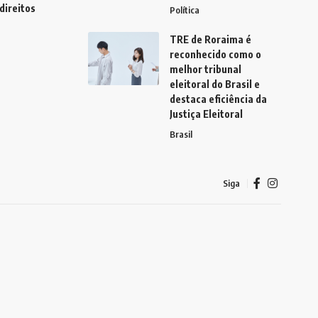
direitos
Política
TRE de Roraima é
reconhecido como o
melhor tribunal
eleitoral do Brasil e
destaca eficiência da
Justiça Eleitoral
Brasil
Siga