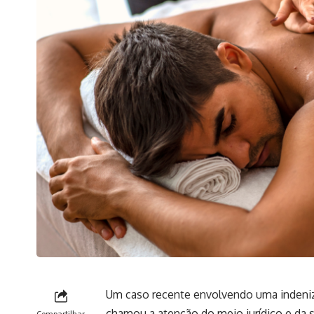
Um caso recente envolvendo uma indeni
chamou a atenção do meio jurídico e d
Compartilhar