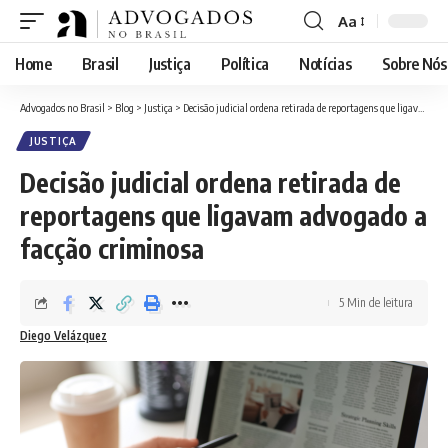
Aa
Font
Resizer
Home
Brasil
Justiça
Política
Notícias
Sobre Nós
Advogados no Brasil
>
Blog
>
Justiça
>
Decisão judicial ordena retirada de reportagens que ligavam advogado a facção criminosa
JUSTIÇA
Decisão judicial ordena retirada de
reportagens que ligavam advogado a
facção criminosa
5 Min de leitura
Diego Velázquez