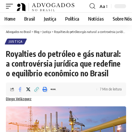
Aa
Font
Resizer
Home
Brasil
Justiça
Política
Notícias
Sobre Nós
Advogados no Brasil
>
Blog
>
Justiça
>
Royalties do petróleo e gás natural: a controvérsia jurídica que redefine o equilíbrio econômico no Brasil
JUSTIÇA
Royalties do petróleo e gás natural:
a controvérsia jurídica que redefine
o equilíbrio econômico no Brasil
7 Min de leitura
Diego Velázquez