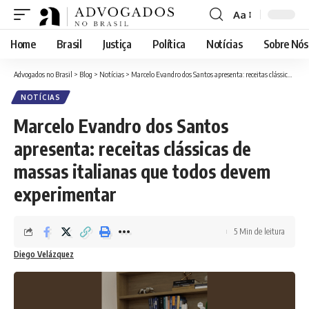
Aa
Font
Resizer
Home
Brasil
Justiça
Política
Notícias
Sobre Nós
Advogados no Brasil
>
Blog
>
Notícias
>
Marcelo Evandro dos Santos apresenta: receitas clássicas de massas italianas que todos devem experimentar
NOTÍCIAS
Marcelo Evandro dos Santos
apresenta: receitas clássicas de
massas italianas que todos devem
experimentar
5 Min de leitura
Diego Velázquez