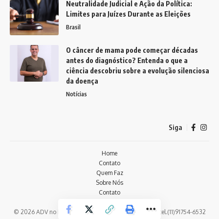
Neutralidade Judicial e Ação da Política:
Limites para Juízes Durante as Eleições
Brasil
O câncer de mama pode começar décadas
antes do diagnóstico? Entenda o que a
ciência descobriu sobre a evolução silenciosa
da doença
Notícias
Siga
Home
Contato
Quem Faz
Sobre Nós
Contato
Notícias
© 2026 ADV no Brasil -
contato@advnobrasil.com.br
- tel.(11)91754-6532