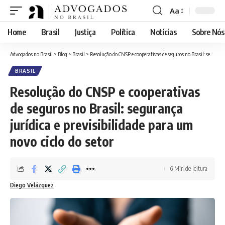
Aa
Font
Resizer
Home
Brasil
Justiça
Política
Notícias
Sobre Nós
Advogados no Brasil
>
Blog
>
Brasil
>
Resolução do CNSP e cooperativas de seguros no Brasil: segurança jurídica e previsibilidade para um novo ciclo do setor
BRASIL
Resolução do CNSP e cooperativas
de seguros no Brasil: segurança
jurídica e previsibilidade para um
novo ciclo do setor
6 Min de leitura
Diego Velázquez