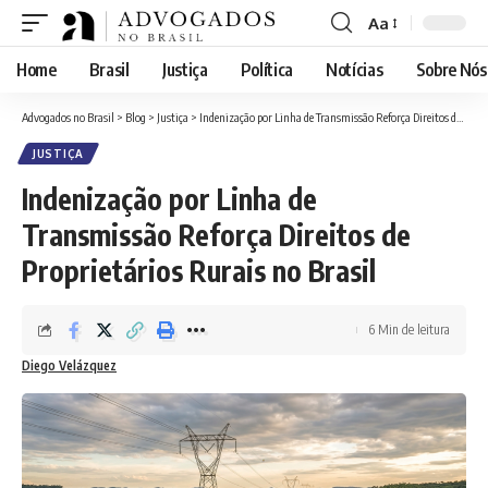
Aa
Font
Resizer
Home
Brasil
Justiça
Política
Notícias
Sobre Nós
Advogados no Brasil
>
Blog
>
Justiça
>
Indenização por Linha de Transmissão Reforça Direitos de Proprietários Rurais no Brasil
JUSTIÇA
Indenização por Linha de
Transmissão Reforça Direitos de
Proprietários Rurais no Brasil
6 Min de leitura
Diego Velázquez