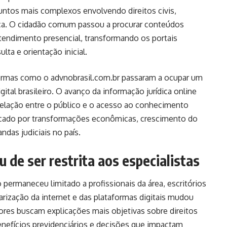
ntos mais complexos envolvendo direitos civis,
ica. O cidadão comum passou a procurar conteúdos
endimento presencial, transformando os portais
ta e orientação inicial.
formas como o
advnobrasil.com.br
passaram a ocupar um
ital brasileiro. O avanço da informação jurídica online
lação entre o público e o acesso ao conhecimento
rcado por transformações econômicas, crescimento do
das judiciais no país.
u de ser restrita aos especialistas
 permaneceu limitado a profissionais da área, escritórios
rização da internet e das plataformas digitais mudou
ores buscam explicações mais objetivas sobre direitos
enefícios previdenciários e decisões que impactam