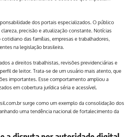
onsabilidade dos portais especializados. O público
clareza, precisão e atualização constante. Notícias
o cotidiano das famílias, empresas e trabalhadores,
tes na legislação brasileira.
os a direitos trabalhistas, revisões previdenciárias e
rfil de leitor. Trata-se de um usuário mais atento, que
sões importantes. Esse comportamento ampliou a
zados em cobertura jurídica séria e acessível.
sil.com.br
surge como um exemplo da consolidação dos
mpanhando uma tendência nacional de fortalecimento da
e a disputa por autoridade digital