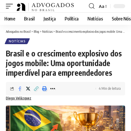
Aa
Font
Resizer
Home
Brasil
Justiça
Política
Notícias
Sobre Nós
Advogados no Brasil
>
Blog
>
Notícias
>
Brasil e o crescimento explosivo dos jogos mobile: Uma oportunidade imperdível para empreendedores
NOTÍCIAS
Brasil e o crescimento explosivo dos
jogos mobile: Uma oportunidade
imperdível para empreendedores
4 Min de leitura
Diego Velázquez