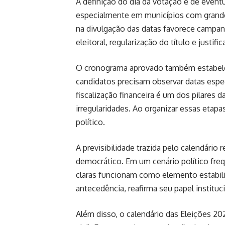
A definição do dia da votação e de event
especialmente em municípios com grande
na divulgação das datas favorece campan
eleitoral, regularização do título e justifi
O cronograma aprovado também estabelec
candidatos precisam observar datas espec
fiscalização financeira é um dos pilares da
irregularidades. Ao organizar essas etapa
político.
A previsibilidade trazida pelo calendário
democrático. Em um cenário político fre
claras funcionam como elemento estabiliza
antecedência, reafirma seu papel instituci
Além disso, o calendário das Eleições 20