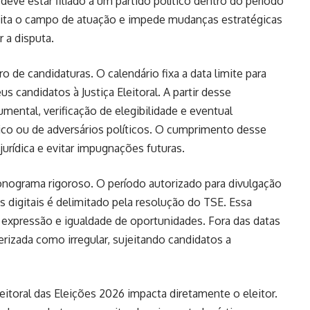
deve estar filiado a um partido político dentro do período
mita o campo de atuação e impede mudanças estratégicas
 a disputa.
o de candidaturas. O calendário fixa a data limite para
 candidatos à Justiça Eleitoral. A partir desse
mental, verificação de elegibilidade e eventual
ico ou de adversários políticos. O cumprimento desse
jurídica e evitar impugnações futuras.
nograma rigoroso. O período autorizado para divulgação
 digitais é delimitado pela resolução do TSE. Essa
e expressão e igualdade de oportunidades. Fora das datas
erizada como irregular, sujeitando candidatos a
leitoral das Eleições 2026 impacta diretamente o eleitor.