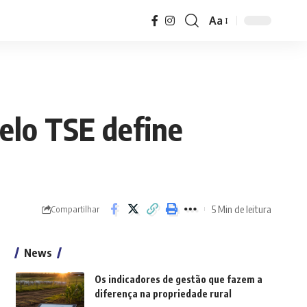
Aa
Font
Resizer
pelo TSE define
5 Min de leitura
Compartilhar
News
Os indicadores de gestão que fazem a
diferença na propriedade rural