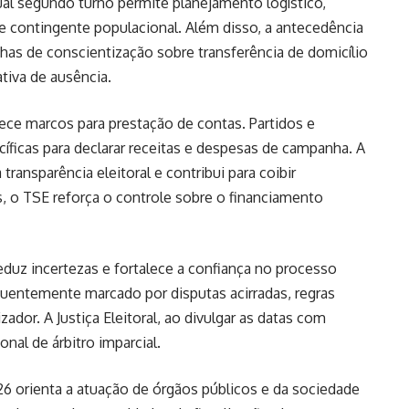
ual segundo turno permite planejamento logístico,
 contingente populacional. Além disso, a antecedência
has de conscientização sobre transferência de domicílio
cativa de ausência.
e marcos para prestação de contas. Partidos e
íficas para declarar receitas e despesas de campanha. A
 transparência eleitoral e contribui para coibir
s, o TSE reforça o controle sobre o financiamento
 reduz incertezas e fortalece a confiança no processo
quentemente marcado por disputas acirradas, regras
dor. A Justiça Eleitoral, ao divulgar as datas com
onal de árbitro imparcial.
26 orienta a atuação de órgãos públicos e da sociedade