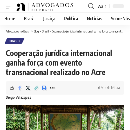
Aa
Font
Resizer
Home
Brasil
Justiça
Política
Notícias
Sobre Nós
Advogados no Brasil
>
Blog
>
Brasil
>
Cooperação jurídica internacional ganha força com evento transnacional realizado no Acre
BRASIL
Cooperação jurídica internacional
ganha força com evento
transnacional realizado no Acre
6 Min de leitura
Diego Velázquez