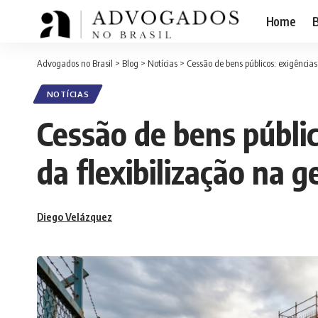
Home
B
Advogados no Brasil
>
Blog
>
Notícias
>
Cessão de bens públicos: exigências 
NOTÍCIAS
Cessão de bens público
da flexibilização na g
Diego Velázquez