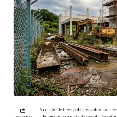
A cessão de bens públicos voltou ao cen
administrativa a partir da orientação ref
Compartilhar