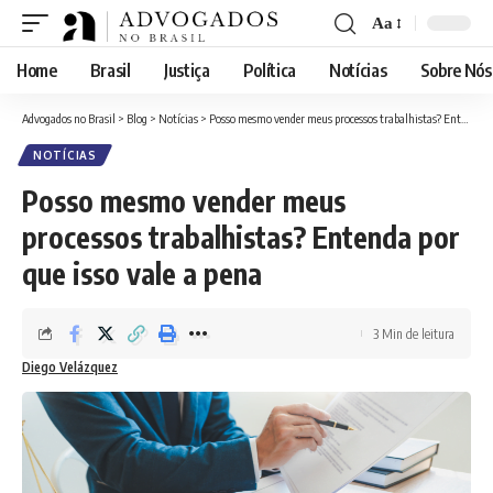
Aa
Font
Resizer
Home
Brasil
Justiça
Política
Notícias
Sobre Nós
Advogados no Brasil
>
Blog
>
Notícias
>
Posso mesmo vender meus processos trabalhistas? Entenda por que isso vale a pena
NOTÍCIAS
Posso mesmo vender meus
processos trabalhistas? Entenda por
que isso vale a pena
3 Min de leitura
Diego Velázquez