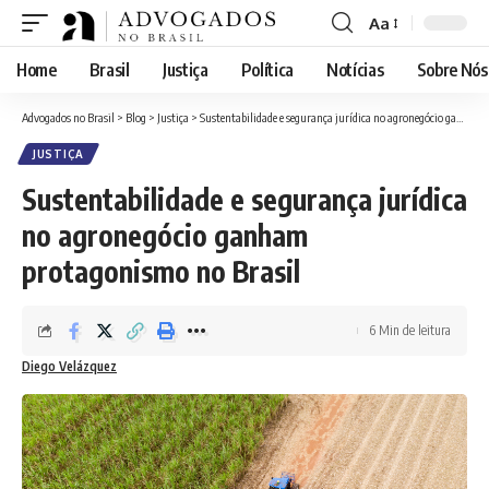
Aa
Font
Resizer
Home
Brasil
Justiça
Política
Notícias
Sobre Nós
Advogados no Brasil
>
Blog
>
Justiça
>
Sustentabilidade e segurança jurídica no agronegócio ganham protagonismo no Brasil
JUSTIÇA
Sustentabilidade e segurança jurídica
no agronegócio ganham
protagonismo no Brasil
6 Min de leitura
Diego Velázquez